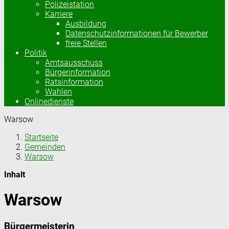
Polizeistation
Karriere
Ausbildung
Datenschutzinformationen für Bewerber
freie Stellen
Politik
Amtsausschuss
Bürgerinformation
Ratsinformation
Wahlen
Onlinedienste
Warsow
Startseite
Gemeinden
Warsow
Inhalt
Warsow
Bürgermeisterin