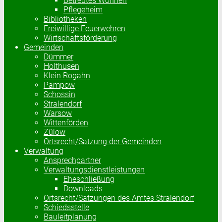
Betreutes Wohnen
Pflegeheim
Bibliotheken
Freiwillige Feuerwehren
Wirtschaftsförderung
Gemeinden
Dümmer
Holthusen
Klein Rogahn
Pampow
Schossin
Stralendorf
Warsow
Wittenförden
Zülow
Ortsrecht/Satzung der Gemeinden
Verwaltung
Ansprechpartner
Verwaltungsdienstleistungen
Eheschließung
Downloads
Ortsrecht/Satzungen des Amtes Stralendorf
Schiedsstelle
Bauleitplanung