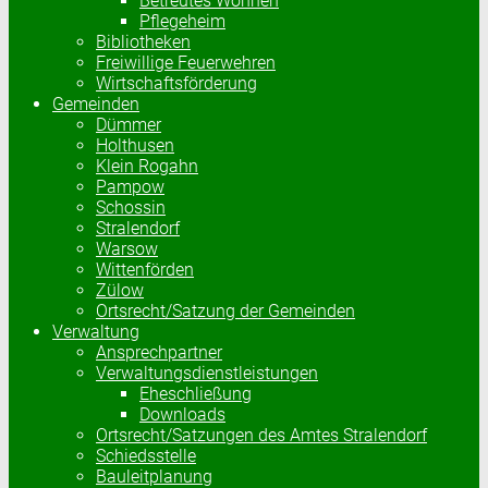
Betreutes Wohnen
Pflegeheim
Bibliotheken
Freiwillige Feuerwehren
Wirtschaftsförderung
Gemeinden
Dümmer
Holthusen
Klein Rogahn
Pampow
Schossin
Stralendorf
Warsow
Wittenförden
Zülow
Ortsrecht/Satzung der Gemeinden
Verwaltung
Ansprechpartner
Verwaltungsdienstleistungen
Eheschließung
Downloads
Ortsrecht/Satzungen des Amtes Stralendorf
Schiedsstelle
Bauleitplanung