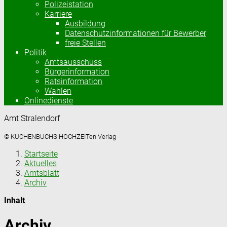
Polizeistation
Karriere
Ausbildung
Datenschutzinformationen für Bewerber
freie Stellen
Politik
Amtsausschuss
Bürgerinformation
Ratsinformation
Wahlen
Onlinedienste
Amt Stralendorf
© KUCHENBUCHS HOCHZEITen Verlag
Startseite
Aktuelles
Amtsblatt
Archiv
Inhalt
Archiv