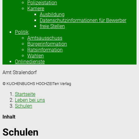
Polizeistation
Karriere
Ausbildung
Datenschutzinformationen für Bewerber
freie Stellen
Politik
Amtsausschuss
Bürgerinformation
Ratsinformation
Wahlen
Onlinedienste
Amt Stralendorf
© KUCHENBUCHS HOCHZEITen Verlag
Startseite
Leben bei uns
Schulen
Inhalt
Schulen