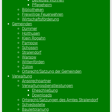
Betreutes Wohnen
Pflegeheim
Bibliotheken
Freiwillige Feuerwehren
Wirtschaftsförderung
Gemeinden
Dümmer
Holthusen
Klein Rogahn
Pampow
Schossin
Stralendorf
Warsow
Wittenförden
Zülow
Ortsrecht/Satzung der Gemeinden
Verwaltung
Ansprechpartner
Verwaltungsdienstleistungen
Eheschließung
Downloads
Ortsrecht/Satzungen des Amtes Stralendorf
Schiedsstelle
Bauleitplanung