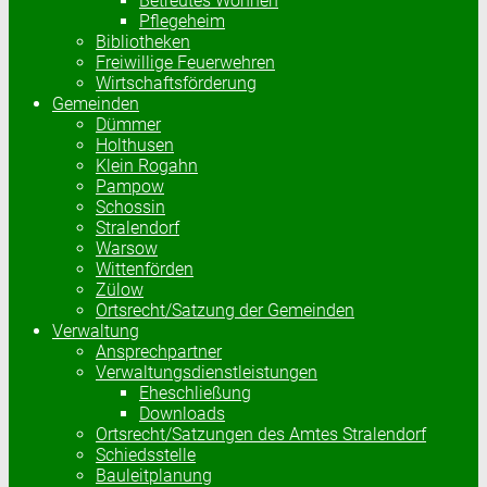
Betreutes Wohnen
Pflegeheim
Bibliotheken
Freiwillige Feuerwehren
Wirtschaftsförderung
Gemeinden
Dümmer
Holthusen
Klein Rogahn
Pampow
Schossin
Stralendorf
Warsow
Wittenförden
Zülow
Ortsrecht/Satzung der Gemeinden
Verwaltung
Ansprechpartner
Verwaltungsdienstleistungen
Eheschließung
Downloads
Ortsrecht/Satzungen des Amtes Stralendorf
Schiedsstelle
Bauleitplanung